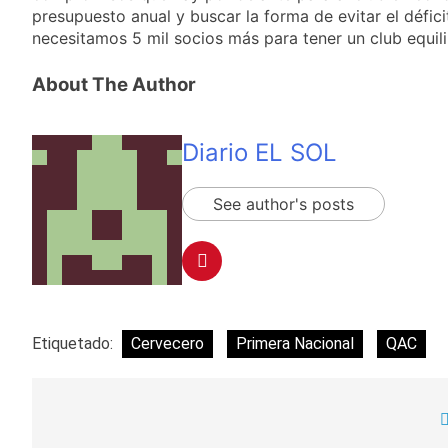
Cayetano
presupuesto anual y buscar la forma de evitar el défi
La Línea 148 pasó a
ser operada por La
necesitamos 5 mil socios más para tener un club equil
Central de Vicente
22 Horas Atrás
López
La Municipalidad de
About The Author
Quilmes limpió
sumideros y
22 Horas Atrás
desagües en medio
Transporte: un
Diario EL SOL
de las lluvias
asistente virtual para
consultar
23 Horas Atrás
See author's posts
infracciones en
Una gran
segundos
convocatoria en la
obra teatral «Los
24 Horas Atrás
Abuelos No Mienten»
Etiquetado:
Cervecero
Primera Nacional
QAC
Navegación