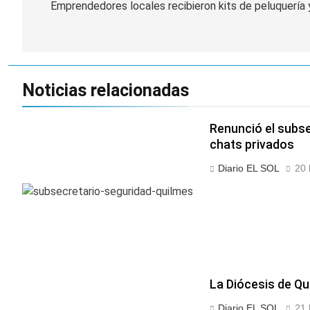
de
Emprendedores locales recibieron kits de peluquería 
entradas
Noticias relacionadas
Renunció el subse
chats privados
Diario EL SOL
20 
La Diócesis de Qu
Diario EL SOL
21 