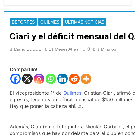
El temporal se despide del
AMBA: cuándo dejará de
llover y llega una ola de frío
18 Horas Atrás
con mínimas cercanas a 1°C
Kicillof marchó
DEPORTES
QUILMES
ULTIMAS NOTICIAS
contra la Ley de
Propiedad Privada de
Ciari y el déficit mensual del 
19 Horas Atrás
Milei
Renunció el
subsecretario de
0
Diario EL SOL
11 Meses Atrás
1 Minutos
Seguridad de
20 Horas Atrás
Quilmes, Hernán
Candela Arizaga
Ocampo, tras la
confirmó que tuvo un
difusión de chats
Compartilo!
«brote psicótico» por
20 Horas Atrás
privados
consumo con
La Libertad Avanza
Facundo Moyano
consiguió la mayoría
y rechazó el pedido
El vicepresidente 1° de
Quilmes
, Cristian Ciari, afirmó
20 Horas Atrás
del peronismo de
egresos, tenemos un déficit mensual de $150 millones
Masiva movilización
girar el proyecto a
al Congreso contra el
Hay que poner la cabeza ahí…».
comisión
proyecto oficial de
21 Horas Atrás
Ley de Propiedad
La Diócesis de
Privada
Quilmes celebra la
Además, Ciari (en la foto junto a Nicolás Carbajal, el 
fiesta de San
compromisos que hay por delante para al club en condi
21 Horas Atrás