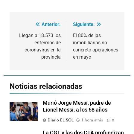
Anterior:
Siguiente:
Navegación
de
Llegan a 18.573 los
El 80% de las
enfermos de
inmobiliarias no
entradas
coronavirus en la
concretó operaciones
provincia
en mayo
Noticias relacionadas
Murió Jorge Messi, padre de
Lionel Messi, a los 68 años
Diario EL SOL
1 hora atrás
0
La CGT y las dos CTA profundizan