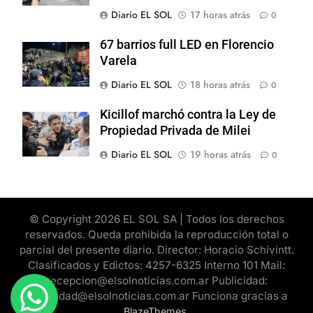
Diario EL SOL
17 horas atrás
0
67 barrios full LED en Florencio
Varela
Diario EL SOL
18 horas atrás
0
Kicillof marchó contra la Ley de
Propiedad Privada de Milei
Diario EL SOL
19 horas atrás
0
© Copyright 2026 EL SOL SA | Todos los derechos
reservados. Queda prohibida la reproducción total o
parcial del presente diario. Director: Horacio Schivintt.
Clasificados y Edictos: 4257-6325 Interno 101 Mail:
recepcion@elsolnoticias.com.ar Publicidad:
publicidad@elsolnoticias.com.ar Funciona gracias a
.
BlazeThemes