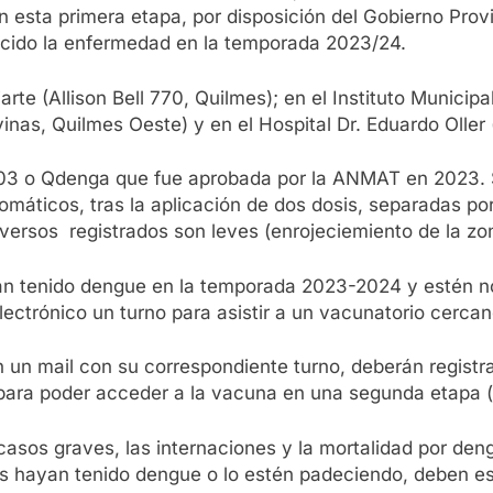
 esta primera etapa, por disposición del Gobierno Provi
ecido la enfermedad en la temporada 2023/24.
iarte (Allison Bell 770, Quilmes); en el Instituto Munici
vinas, Quilmes Oeste) y en el Hospital Dr. Eduardo Olle
03 o Qdenga que fue aprobada por la ANMAT en 2023. S
omáticos, tras la aplicación de dos dosis, separadas po
rsos registrados son leves (enrojeciemiento de la zona 
n tenido dengue en la temporada 2023-2024 y estén noti
electrónico un turno para asistir a un vacunatorio cerc
n un mail con su correspondiente turno, deberán registra
” para poder acceder a la vacuna en una segunda etapa (
 casos graves, las internaciones y la mortalidad por de
 hayan tenido dengue o lo estén padeciendo, deben esp