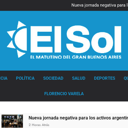
Figuras de la cultura se suma
Nueva jornada negativa para 
en Wall Street y el
Jorge Macri condenó los d
res
Día Internacional 
Figuras de la cultura se suma
Nueva jornada negativa para 
en Wall Street y el
Jorge Macri condenó los d
res
Día Internacional 
Diario EL SOL
CIA
POLÍTICA
SOCIEDAD
SALUD
DEPORTES
Q
FLORENCIO VARELA
Nueva jornada negativa para los activos argentinos: cay
2 Horas Atrás