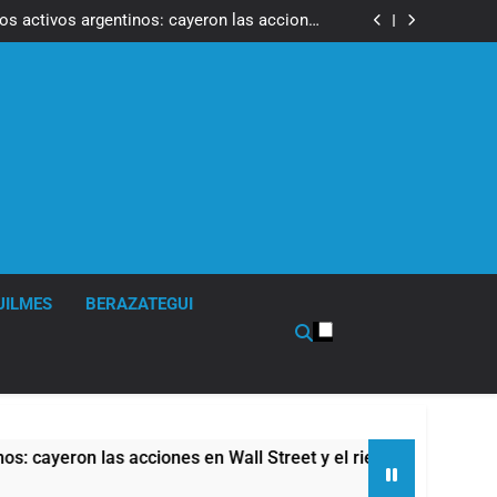
ron a la marcha frente al Congreso contra la
Ley de Propiedad Privada
los activos argentinos: cayeron las acciones
 riesgo país quedó al borde de los 450 puntos
isturbios frente al Congreso y calificó a los
ponsables como «delincuentes anarquistas»
de la Cerveza: los tres secretos para servirla
correctamente
ron a la marcha frente al Congreso contra la
Ley de Propiedad Privada
los activos argentinos: cayeron las acciones
 riesgo país quedó al borde de los 450 puntos
isturbios frente al Congreso y calificó a los
ponsables como «delincuentes anarquistas»
de la Cerveza: los tres secretos para servirla
correctamente
UILMES
BERAZATEGUI
eron las acciones en Wall Street y el riesgo país quedó al bor