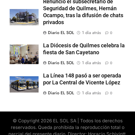
Renunció el subsecretario de
Seguridad de Quilmes, Hernán
Ocampo, tras la difusión de chats
privados
Diario EL SOL
1 día atrás
0
La Diócesis de Quilmes celebra la
fiesta de San Cayetano
Diario EL SOL
1 día atrás
0
La Línea 148 pasó a ser operada
por La Central de Vicente López
Diario EL SOL
1 día atrás
0
© Copyright 2026 EL SOL SA | Todos los derechos
reservados. Queda prohibida la reproducción total o
parcial del presente diario. Director: Horacio Schivintt.