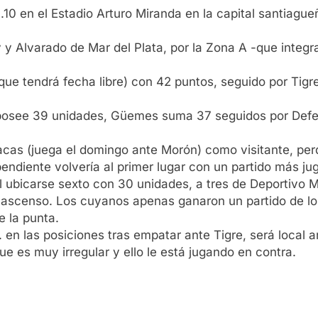
.10 en el Estadio Arturo Miranda en la capital santiague
y y Alvarado de Mar del Plata, por la Zona A -que inte
(que tendrá fecha libre) con 42 puntos, seguido por Ti
 posee 39 unidades, Güemes suma 37 seguidos por Defe
acas (juega el domingo ante Morón) como visitante, perdi
ependiente volvería al primer lugar con un partido más ju
l ubicarse sexto con 30 unidades, a tres de Deportivo M
do ascenso. Los cuyanos apenas ganaron un partido de l
e la punta.
 en las posiciones tras empatar ante Tigre, será local
ue es muy irregular y ello le está jugando en contra.