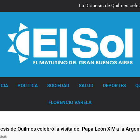
La noche del Afro Quilmeño: 
La Diócesis de Quilmes celebr
Figuras de la cultura se suma
Nueva jornada negativa para 
en Wall Street y el
La noche del Afro Quilmeño: 
La Diócesis de Quilmes celebr
Figuras de la cultura se suma
Nueva jornada negativa para 
en Wall Street y el
Diario EL SOL
CIA
POLÍTICA
SOCIEDAD
SALUD
DEPORTES
Q
FLORENCIO VARELA
uilmes celebró la visita del Papa León XIV a la Argentina