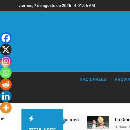
Saltar
viernes, 7 de agosto de 2026
4:01:07 AM
al
contenido
NACIONALES
PROVIN
 nivel en la sede de Quilmes
La Diócesis de Q
4 Horas Atrás