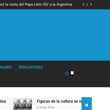
boxeo de primer nivel en la sede de Quilmes
ó la visita del Papa León XIV a la Argentina
ron a la marcha frente al Congreso contra la
Ley de Propiedad Privada
los activos argentinos: cayeron las acciones
 riesgo país quedó al borde de los 450 puntos
boxeo de primer nivel en la sede de Quilmes
ó la visita del Papa León XIV a la Argentina
ron a la marcha frente al Congreso contra la
Ley de Propiedad Privada
los activos argentinos: cayeron las acciones
 riesgo país quedó al borde de los 450 puntos
UILMES
BERAZATEGUI
Figuras de la cultura se sumaron a la marcha fren
6 Horas Atrás