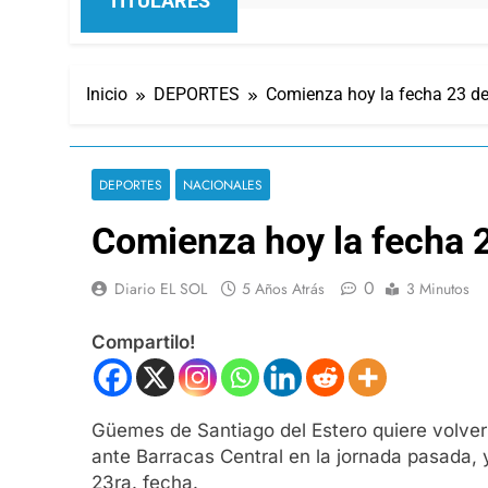
TITULARES
Inicio
DEPORTES
Comienza hoy la fecha 23 de
DEPORTES
NACIONALES
Comienza hoy la fecha 2
0
Diario EL SOL
5 Años Atrás
3 Minutos
Compartilo!
Güemes de Santiago del Estero quiere volver 
ante Barracas Central en la jornada pasada, 
23ra. fecha.