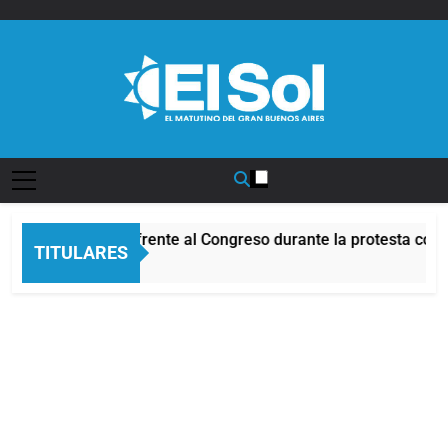
Saltar
al
contenido
Diario EL SOL
Incidentes frente al Congreso durante la protesta cont
TITULARES
6 Horas Atrás