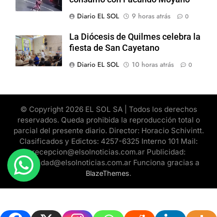
Diario EL SOL
9 horas atrás
0
La Diócesis de Quilmes celebra la
fiesta de San Cayetano
Diario EL SOL
10 horas atrás
0
© Copyright 2026 EL SOL SA | Todos los derechos
reservados. Queda prohibida la reproducción total o
parcial del presente diario. Director: Horacio Schivintt.
Clasificados y Edictos: 4257-6325 Interno 101 Mail:
recepcion@elsolnoticias.com.ar Publicidad:
publicidad@elsolnoticias.com.ar Funciona gracias a
.
BlazeThemes