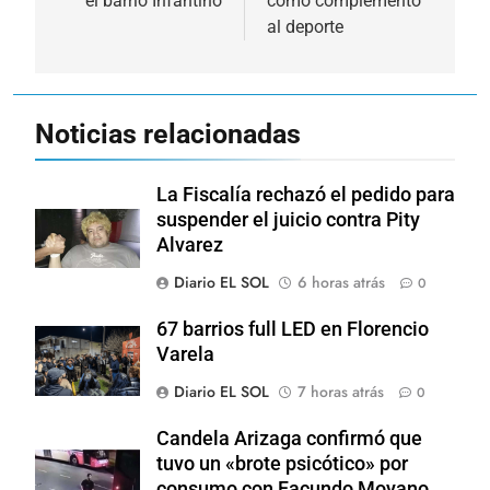
el barrio Infantino
como complemento
al deporte
Noticias relacionadas
La Fiscalía rechazó el pedido para
suspender el juicio contra Pity
Alvarez
Diario EL SOL
6 horas atrás
0
67 barrios full LED en Florencio
Varela
Diario EL SOL
7 horas atrás
0
Candela Arizaga confirmó que
tuvo un «brote psicótico» por
consumo con Facundo Moyano