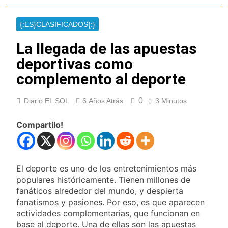
Cayetano
La Línea 148 pasó a
ser operada por La
{:ES}CLASIFICADOS{:}
Central de Vicente
16 Horas Atrás
López
La Municipalidad de
La llegada de las apuestas
Quilmes limpió
deportivas como
sumideros y
16 Horas Atrás
desagües en medio
complemento al deporte
Transporte: un
de las lluvias
asistente virtual para
consultar
17 Horas Atrás
0
Diario EL SOL
6 Años Atrás
3 Minutos
infracciones en
Una gran
segundos
convocatoria en la
Compartilo!
obra teatral «Los
18 Horas Atrás
Abuelos No Mienten»
Marcha al Congreso:
cortes, desvíos y
operativo de
21 Horas Atrás
El deporte es uno de los entretenimientos más
seguridad por la
Tormentas severas y
populares históricamente. Tienen millones de
protesta contra la
fuertes ráfagas de
fanáticos alrededor del mundo, y despierta
reforma de la Ley de
viento: más de 10
23 Horas Atrás
fanatismos y pasiones. Por eso, es que aparecen
Tierras
provincias bajo alerta
Senado debate el
actividades complementarias, que funcionan en
meteorológica
proyecto sobre
base al deporte. Una de ellas son las apuestas