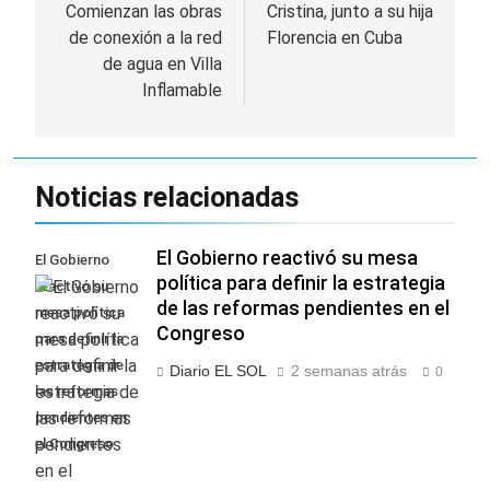
de
Comienzan las obras
Cristina, junto a su hija
de conexión a la red
Florencia en Cuba
entradas
de agua en Villa
Inflamable
Noticias relacionadas
El Gobierno reactivó su mesa
El Gobierno
política para definir la estrategia
reactivó su
de las reformas pendientes en el
mesa política
Congreso
para definir la
estrategia de
Diario EL SOL
2 semanas atrás
0
las reformas
pendientes en
el Congreso