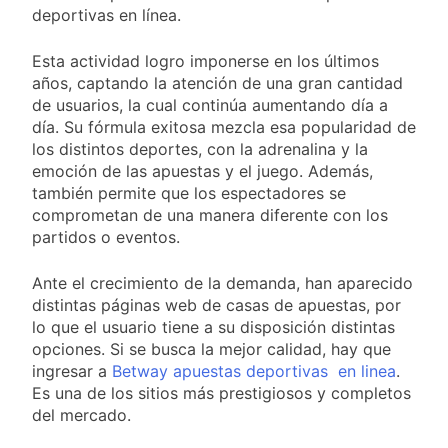
propiedad privada
24 Horas Atrás
deportivas en línea.
con foco en los
Día del Cirujano
desalojos
Torácico: una
Esta actividad logro imponerse en los últimos
especialidad clave
1 Día Atrás
años, captando la atención de una gran cantidad
para el cuidado de la
Alerta naranja en
de usuarios, la cual continúa aumentando día a
salud respiratoria en
Quilmes por
día. Su fórmula exitosa mezcla esa popularidad de
el Sanatorio Urquiza
tormentas severas y
1 Día Atrás
los distintos deportes, con la adrenalina y la
fuertes ráfagas de
Denunciaron
emoción de las apuestas y el juego. Además,
viento
penalmente al
también permite que los espectadores se
abogado libertario
1 Día Atrás
comprometan de una manera diferente con los
que propuso tirar
partidos o eventos.
napalm sobre el Gran
Buenos Aires
Ante el crecimiento de la demanda, han aparecido
distintas páginas web de casas de apuestas, por
lo que el usuario tiene a su disposición distintas
opciones. Si se busca la mejor calidad, hay que
ingresar a
Betway apuestas deportivas en linea
.
Es una de los sitios más prestigiosos y completos
del mercado.