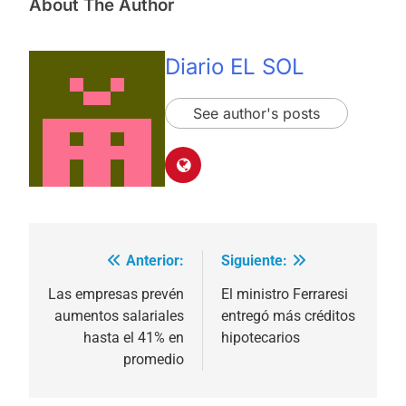
About The Author
Diario EL SOL
See author's posts
Anterior:
Siguiente:
Navegación
de
Las empresas prevén
El ministro Ferraresi
aumentos salariales
entregó más créditos
entradas
hasta el 41% en
hipotecarios
promedio