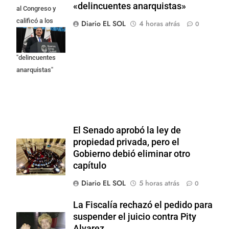
«delincuentes anarquistas»
al Congreso y
calificó a los
Diario EL SOL
4 horas atrás
0
responsables
como
"delincuentes
anarquistas"
El Senado aprobó la ley de
propiedad privada, pero el
Gobierno debió eliminar otro
capítulo
Diario EL SOL
5 horas atrás
0
La Fiscalía rechazó el pedido para
suspender el juicio contra Pity
Alvarez