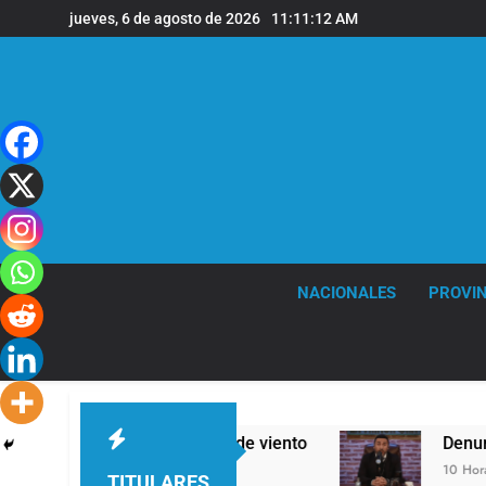
Saltar
jueves, 6 de agosto de 2026
11:11:13 AM
al
contenido
NACIONALES
PROVIN
ras y fuertes ráfagas de viento
Denunciaron 
10 Horas Atrás
TITULARES