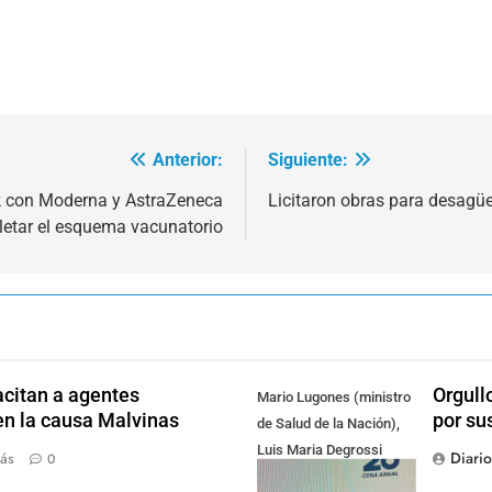
Anterior:
Siguiente:
k con Moderna y AstraZeneca
Licitaron obras para desagüe
etar el esquema vacunatorio
citan a agentes
Orgull
Mario Lugones (ministro
en la causa Malvinas
por su
de Salud de la Nación),
Luis Maria Degrossi
Diari
ás
0
(Presidente de Apres