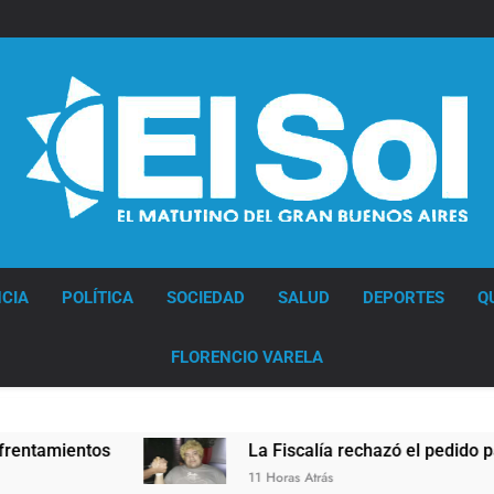
Diario EL SOL
CIA
POLÍTICA
SOCIEDAD
SALUD
DEPORTES
Q
FLORENCIO VARELA
La Fiscalía rechazó el pedido para suspender 
11 Horas Atrás