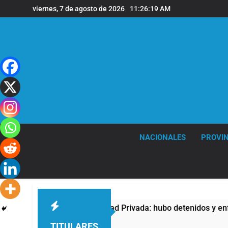
Saltar
viernes, 7 de agosto de 2026
11:26:19 AM
al
contenido
NACIONALES
PROVIN
la Ley de Propiedad Privada: hubo detenidos y enfrentamientos
TITULARES