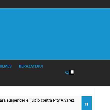
UILMES
BERAZATEGUI
el juicio contra Pity Alvarez
67 barrios full L
12 Horas Atrás