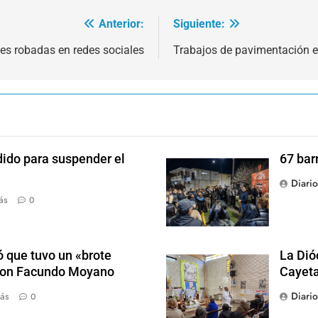
Anterior:
Siguiente:
tes robadas en redes sociales
Trabajos de pavimentación en
dido para suspender el
67 bar
Diari
ás
0
 que tuvo un «brote
La Dió
 con Facundo Moyano
Cayet
Diari
ás
0