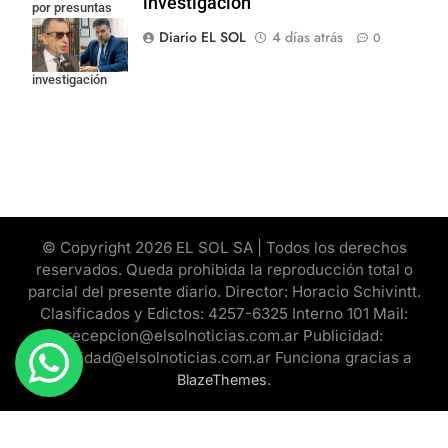
investigación
por presuntas
contradicciones
Diario EL SOL
4 días atrás
0
en la
investigación
© Copyright 2026 EL SOL SA | Todos los derechos
reservados. Queda prohibida la reproducción total o
parcial del presente diario. Director: Horacio Schivintt.
Clasificados y Edictos: 4257-6325 Interno 101 Mail:
recepcion@elsolnoticias.com.ar Publicidad:
publicidad@elsolnoticias.com.ar Funciona gracias a
.
BlazeThemes