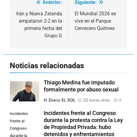
Anterior:
Siguiente:
Navegación
de
Irán y Nueva Zelanda
El Mundial 2026 se
empataron 2-2 en la
vive en el Parque
entradas
primera fecha del
Cervecero Quilmes
Grupo G
Noticias relacionadas
Thiago Medina fue imputado
formalmente por abuso sexual
Diario EL SOL
22 horas atrás
0
Incidentes frente al Congreso
Incidentes
durante la protesta contra la Ley
frente al
de Propiedad Privada: hubo
Congreso
detenidos y enfrentamientos
durante la