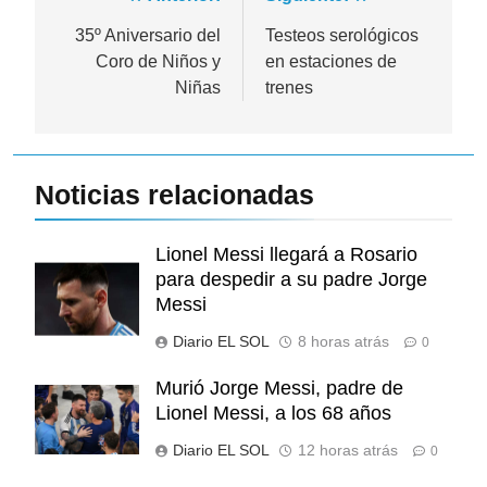
Navegación
de
35º Aniversario del
Testeos serológicos
Coro de Niños y
en estaciones de
entradas
Niñas
trenes
Noticias relacionadas
Lionel Messi llegará a Rosario
para despedir a su padre Jorge
Messi
Diario EL SOL
8 horas atrás
0
Murió Jorge Messi, padre de
Lionel Messi, a los 68 años
Diario EL SOL
12 horas atrás
0