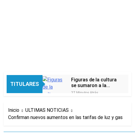
Figuras de la cultura
TITULARES
se sumaron a la
marcha frente al
27 Minutos Atrás
Congreso contra la
Nueva jornada
Ley de Propiedad
negativa para los
Privada
Inicio
ULTIMAS NOTICIAS
activos argentinos:
1 Hora Atrás
cayeron las acciones
Confirman nuevos aumentos en las tarifas de luz y gas
Jorge Macri condenó
en Wall Street y el
los disturbios frente
riesgo país quedó al
al Congreso y
2 Horas Atrás
borde de los 450