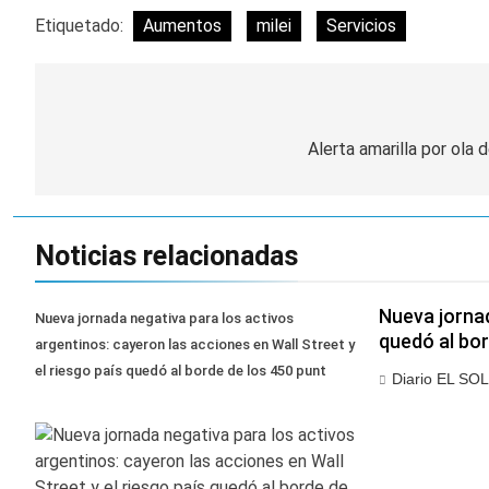
Central de Vicente
20 Horas Atrás
Etiquetado:
Aumentos
milei
Servicios
López
La Municipalidad de
Quilmes limpió
sumideros y
20 Horas Atrás
desagües en medio
Navegación
Transporte: un
de las lluvias
asistente virtual para
de
Alerta amarilla por ola 
consultar
22 Horas Atrás
infracciones en
entradas
Una gran
segundos
convocatoria en la
obra teatral «Los
22 Horas Atrás
Noticias relacionadas
Abuelos No Mienten»
Nueva jornad
Nueva jornada negativa para los activos
quedó al bo
argentinos: cayeron las acciones en Wall Street y
el riesgo país quedó al borde de los 450 punt
Diario EL SOL