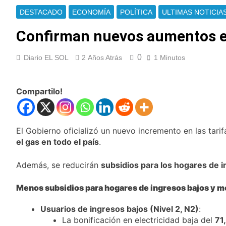
calificó a los
Día Internacional de
puntos
responsables como
DESTACADO
ECONOMÍA
POLÍTICA
ULTIMAS NOTICIA
la Cerveza: los tres
«delincuentes
secretos para
3 Horas Atrás
anarquistas»
Confirman nuevos aumentos en 
servirla
El frío polar se
correctamente
instala en Buenos
0
Diario EL SOL
2 Años Atrás
1 Minutos
Aires: mejora el
3 Horas Atrás
tiempo y llegan las
El Senado aprobó la
temperaturas más
ley de propiedad
bajas de la semana
Compartilo!
privada, pero el
4 Horas Atrás
Gobierno debió
Incidentes frente al
eliminar otro capítulo
Congreso durante la
protesta contra la
El Gobierno oficializó un nuevo incremento en las tarif
15 Horas Atrás
Ley de Propiedad
La Fiscalía rechazó el
el gas en todo el país
.
Privada: hubo
pedido para
detenidos y
suspender el juicio
16 Horas Atrás
Además, se reducirán
subsidios para los hogares de 
enfrentamientos
contra Pity Alvarez
67 barrios full LED en
Florencio Varela
Menos subsidios para hogares de ingresos bajos y m
16 Horas Atrás
El temporal se
Usuarios de ingresos bajos (Nivel 2, N2)
:
despide del AMBA:
La bonificación en electricidad baja del
71