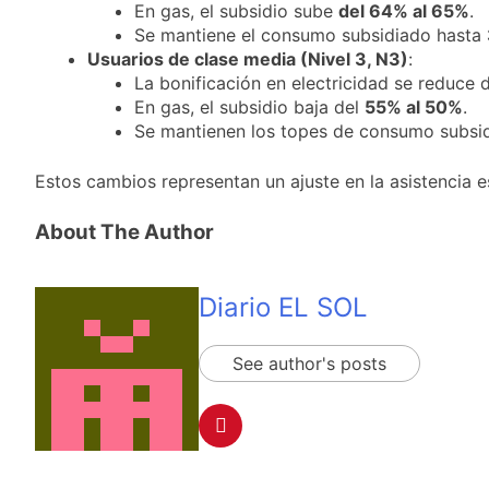
cuándo dejará de
17 Horas Atrás
En gas, el subsidio sube
del 64% al 65%
.
llover y llega una ola
Kicillof marchó
Se mantiene el consumo subsidiado hasta
de frío con mínimas
contra la Ley de
Usuarios de clase media (Nivel 3, N3)
:
cercanas a 1°C
Propiedad Privada de
18 Horas Atrás
La bonificación en electricidad se reduce 
Milei
Renunció el
En gas, el subsidio baja del
55% al 50%
.
subsecretario de
Se mantienen los topes de consumo subsi
Seguridad de
18 Horas Atrás
Quilmes, Hernán
Candela Arizaga
Estos cambios representan un ajuste en la asistencia e
Ocampo, tras la
confirmó que tuvo un
difusión de chats
«brote psicótico» por
19 Horas Atrás
privados
About The Author
consumo con
La Libertad Avanza
Facundo Moyano
consiguió la mayoría
y rechazó el pedido
19 Horas Atrás
Diario EL SOL
del peronismo de
Masiva movilización
girar el proyecto a
al Congreso contra el
comisión
proyecto oficial de
See author's posts
19 Horas Atrás
Ley de Propiedad
La Diócesis de
Privada
Quilmes celebra la
fiesta de San
20 Horas Atrás
Cayetano
La Línea 148 pasó a
ser operada por La