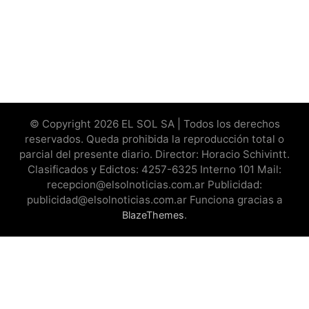
© Copyright 2026 EL SOL SA | Todos los derechos
reservados. Queda prohibida la reproducción total o
parcial del presente diario. Director: Horacio Schivintt.
Clasificados y Edictos: 4257-6325 Interno 101 Mail:
recepcion@elsolnoticias.com.ar Publicidad:
publicidad@elsolnoticias.com.ar Funciona gracias a
.
BlazeThemes