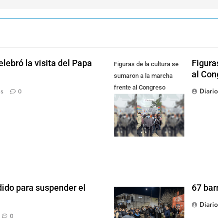
lebró la visita del Papa
Figura
Figuras de la cultura se
al Con
sumaron a la marcha
frente al Congreso
Diari
ás
0
contra la Ley de
Propiedad Privada
dido para suspender el
67 bar
Diari
0