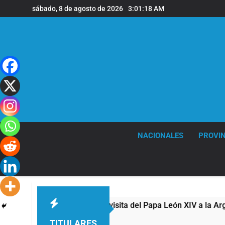
Saltar
sábado, 8 de agosto de 2026
3:01:19 AM
al
contenido
NACIONALES
PROVIN
de Quilmes celebró la visita del Papa León XIV a la Argentina
TITULARES