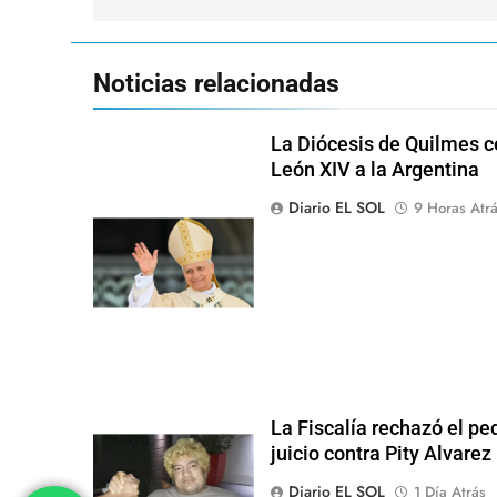
Noticias relacionadas
La Diócesis de Quilmes ce
León XIV a la Argentina
Diario EL SOL
9 Horas Atr
La Fiscalía rechazó el pe
juicio contra Pity Alvarez
Diario EL SOL
1 Día Atrás