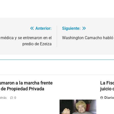
Anterior:
Siguiente:
 médica y se entrenaron en el
Washington Camacho habló d
predio de Ezeiza
sumaron a la marcha frente
La Fis
y de Propiedad Privada
juicio 
Diari
Atrás
0