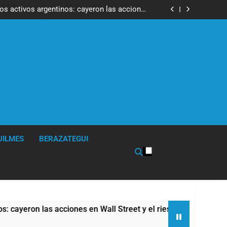
ron a la marcha frente al Congreso contra la
Ley de Propiedad Privada
los activos argentinos: cayeron las acciones
 riesgo país quedó al borde de los 450 puntos
isturbios frente al Congreso y calificó a los
ponsables como «delincuentes anarquistas»
de la Cerveza: los tres secretos para servirla
correctamente
ron a la marcha frente al Congreso contra la
Ley de Propiedad Privada
los activos argentinos: cayeron las acciones
 riesgo país quedó al borde de los 450 puntos
isturbios frente al Congreso y calificó a los
ponsables como «delincuentes anarquistas»
de la Cerveza: los tres secretos para servirla
correctamente
UILMES
BERAZATEGUI
n las acciones en Wall Street y el riesgo país quedó al borde 