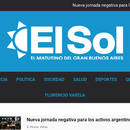
Figuras de la cultura se suma
Nueva jornada negativa para 
en Wall Street y el
Jorge Macri condenó los d
res
Día Internacional 
Figuras de la cultura se suma
Nueva jornada negativa para 
en Wall Street y el
Jorge Macri condenó los d
res
Día Internacional 
Diario EL SOL
CIA
POLÍTICA
SOCIEDAD
SALUD
DEPORTES
Q
FLORENCIO VARELA
Nueva jornada negativa para los activos argentinos: cayero
2 Horas Atrás