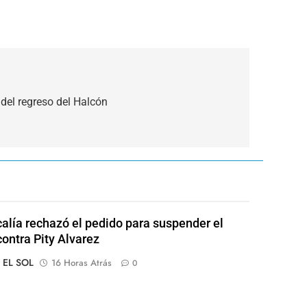
el regreso del Halcón
calía rechazó el pedido para suspender el
contra Pity Alvarez
o EL SOL
16 Horas Atrás
0