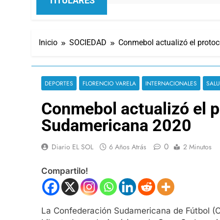
TITULARES
Inicio
SOCIEDAD
Conmebol actualizó el protoc
DEPORTES
FLORENCIO VARELA
INTERNACIONALES
SALU
Conmebol actualizó el p
Sudamericana 2020
0
Diario EL SOL
6 Años Atrás
2 Minutos
Compartilo!
La Confederación Sudamericana de Fútbol (Co