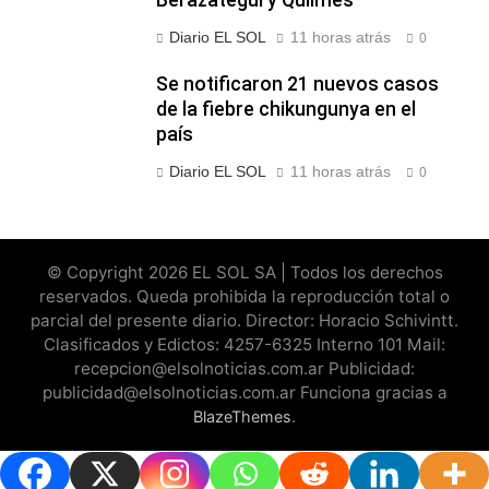
Diario EL SOL
11 horas atrás
0
Se notificaron 21 nuevos casos
de la fiebre chikungunya en el
país
Diario EL SOL
11 horas atrás
0
© Copyright 2026 EL SOL SA | Todos los derechos
reservados. Queda prohibida la reproducción total o
parcial del presente diario. Director: Horacio Schivintt.
Clasificados y Edictos: 4257-6325 Interno 101 Mail:
recepcion@elsolnoticias.com.ar Publicidad:
publicidad@elsolnoticias.com.ar Funciona gracias a
.
BlazeThemes