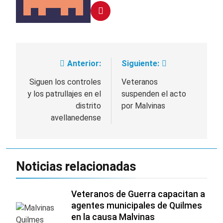
Anterior:
Siguiente:
Navegación
de
Siguen los controles
Veteranos
y los patrullajes en el
suspenden el acto
entradas
distrito
por Malvinas
avellanedense
Noticias relacionadas
Veteranos de Guerra capacitan a
agentes municipales de Quilmes
en la causa Malvinas