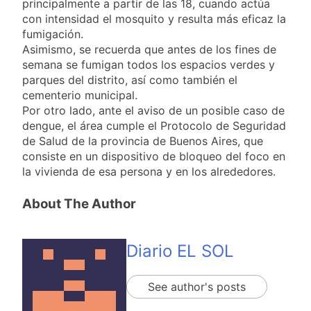
principalmente a partir de las 18, cuando actúa
miércoles 5 de
18 Horas Atrás
agosto: vuelve el frío
con intensidad el mosquito y resulta más eficaz la
Confirmaron la visita
polar al AMBA
fumigación.
del papa León XIV a la
Asimismo, se recuerda que antes de los fines de
Argentina
18 Horas Atrás
semana se fumigan todos los espacios verdes y
Quilmes recibe a
parques del distrito, así como también el
Gimnasia de Jujuy con
cementerio municipal.
la necesidad de volver
18 Horas Atrás
al triunfo
Por otro lado, ante el aviso de un posible caso de
Caso Loan: crecen
dengue, el área cumple el Protocolo de Seguridad
las críticas al fiscal
de Salud de la provincia de Buenos Aires, que
por presuntas
1 Día Atrás
contradicciones en la
consiste en un dispositivo de bloqueo del foco en
investigación
la vivienda de esa persona y en los alrededores.
About The Author
Diario EL SOL
See author's posts