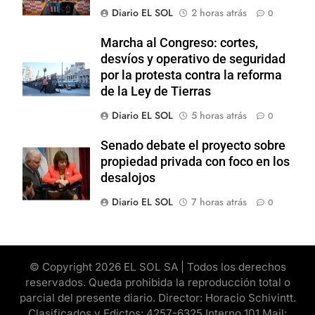
Diario EL SOL
2 horas atrás
0
Marcha al Congreso: cortes,
desvíos y operativo de seguridad
por la protesta contra la reforma
de la Ley de Tierras
Diario EL SOL
5 horas atrás
0
Senado debate el proyecto sobre
propiedad privada con foco en los
desalojos
Diario EL SOL
7 horas atrás
0
© Copyright 2026 EL SOL SA | Todos los derechos
reservados. Queda prohibida la reproducción total o
parcial del presente diario. Director: Horacio Schivintt.
Clasificados y Edictos: 4257-6325 Interno 101 Mail: