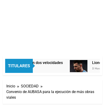
Economía en dos velocidades
Lionel Me
TITULARES
4 Horas Atrás
5 Horas Atrá
Inicio
SOCIEDAD
Convenio de AUBASA para la ejecución de más obras
viales