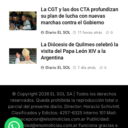
La CGT y las dos CTA profundizan
su plan de lucha con nuevas
marchas contra el Gobierno
Diario EL SOL
11 horas atrás
0
La Diócesis de Quilmes celebró la
visita del Papa León XIV a la
Argentina
Diario EL SOL
1 día atrás
0
© Copyright 2026 EL SOL SA | Todos los derechos
reservados. Queda prohibida la reproducción total o
parcial del presente diario. Director: Horacio Schivintt.
Clasificados y Edictos: 4257-6325 Interno 101 Mail:
recepcion@elsolnoticias.com.ar Publicidad:
publicidad@elsolnoticias.com.ar Funciona gracias a