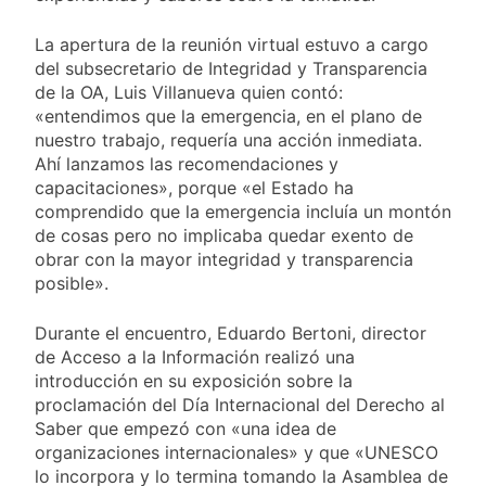
proyecto oficial de
24 Horas Atrás
Ley de Propiedad
La Diócesis de
La apertura de la reunión virtual estuvo a cargo
Privada
Quilmes celebra la
del subsecretario de Integridad y Transparencia
fiesta de San
24 Horas Atrás
de la OA, Luis Villanueva quien contó:
Cayetano
La Línea 148 pasó a
«entendimos que la emergencia, en el plano de
ser operada por La
nuestro trabajo, requería una acción inmediata.
Central de Vicente
1 Día Atrás
Ahí lanzamos las recomendaciones y
López
La Municipalidad de
capacitaciones», porque «el Estado ha
Quilmes limpió
comprendido que la emergencia incluía un montón
sumideros y
1 Día Atrás
de cosas pero no implicaba quedar exento de
desagües en medio
obrar con la mayor integridad y transparencia
de las lluvias
posible».
Durante el encuentro, Eduardo Bertoni, director
de Acceso a la Información realizó una
introducción en su exposición sobre la
proclamación del Día Internacional del Derecho al
Saber que empezó con «una idea de
organizaciones internacionales» y que «UNESCO
lo incorpora y lo termina tomando la Asamblea de