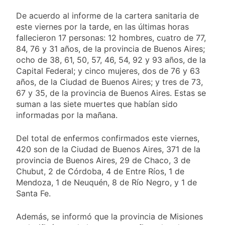
que amenazó a Milei
1 Día Atrás
a través de TikTok
De acuerdo al informe de la cartera sanitaria de
Veteranos de Guerra
capacitan a agentes
este viernes por la tarde, en las últimas horas
municipales de
fallecieron 17 personas: 12 hombres, cuatro de 77,
1 Día Atrás
Quilmes en la causa
84, 76 y 31 años, de la provincia de Buenos Aires;
Orgullo para Quilmes:
Malvinas
reconocieron a Apres
ocho de 38, 61, 50, 57, 46, 54, 92 y 93 años, de la
Salud por sus 50
Capital Federal; y cinco mujeres, dos de 76 y 63
1 Día Atrás
años de trayectoria
años, de la Ciudad de Buenos Aires; y tres de 73,
Siguen avanzando
las intervenciones
67 y 35, de la provincia de Buenos Aires. Estas se
hídricas en
suman a las siete muertes que habían sido
1 Día Atrás
Berazategui y
informadas por la mañana.
Quilmes
Del total de enfermos confirmados este viernes,
420 son de la Ciudad de Buenos Aires, 371 de la
provincia de Buenos Aires, 29 de Chaco, 3 de
Chubut, 2 de Córdoba, 4 de Entre Ríos, 1 de
Mendoza, 1 de Neuquén, 8 de Río Negro, y 1 de
Santa Fe.
Además, se informó que la provincia de Misiones