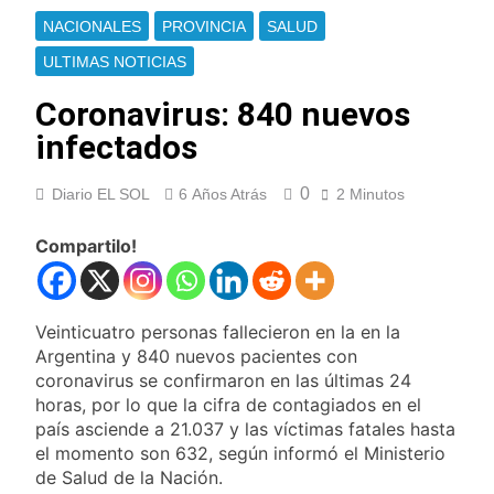
para el cuidado de la
Alerta naranja en
NACIONALES
PROVINCIA
SALUD
salud respiratoria en
Quilmes por
el Sanatorio Urquiza
tormentas severas y
ULTIMAS NOTICIAS
20 Horas Atrás
fuertes ráfagas de
Denunciaron
viento
Coronavirus: 840 nuevos
penalmente al
abogado libertario
infectados
20 Horas Atrás
que propuso tirar
Quilmes derrotó 2-0
napalm sobre el Gran
al líder Gimnasia de
0
Diario EL SOL
6 Años Atrás
2 Minutos
Buenos Aires
Jujuy y volvió a
20 Horas Atrás
ilusionarse con el
Argentina y Brasil, en
Compartilo!
Reducido
el peor momento de
su relación
21 Horas Atrás
Una nueva encuesta
Veinticuatro personas fallecieron en la en la
anticipa gran paridad
para 2027 y da un
Argentina y 840 nuevos pacientes con
22 Horas Atrás
ganador para el
coronavirus se confirmaron en las últimas 24
El oficialismo dio de
balotaje
horas, por lo que la cifra de contagiados en el
baja la cláusula de
venta de tierras a
país asciende a 21.037 y las víctimas fatales hasta
23 Horas Atrás
extranjeros
el momento son 632, según informó el Ministerio
Detuvieron en
de Salud de la Nación.
Quilmes a un hombre