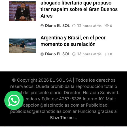
abogado libertario que propuso
tirar napalm sobre el Gran Buenos
Aires
Diario EL SOL
12 horas atrás
0
Argentina y Brasil, en el peor
momento de su relación
Diario EL SOL
13 horas atrás
0
© Copyright 2026 EL SOL SA | Todos los derechos
reservados. Queda prohibida la reproducción total o
parcial del presente diario. Director: Horacio Schivintt.
Clasificados y Edictos: 4257-6325 Interno 101 Mail:
recepcion@elsolnoticias.com.ar Publicidad:
publicidad@elsolnoticias.com.ar Funciona gracias a
.
BlazeThemes