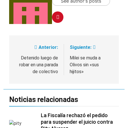
See author's posts
Anterior:
Siguiente:
Navegación
de
Detenido luego de
Milei se muda a
robar en una parada
Olivos sin «sus
entradas
de colectivo
hijitos»
Noticias relacionadas
La Fiscalía rechazó el pedido
para suspender el juicio contra