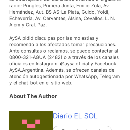
viento: más de 10
23 Horas Atrás
Tierras
radio: Pringles, Primera Junta, Emilio Zola, Av.
provincias bajo alerta
Senado debate el
Hernández, Aut. BS AS-La Plata, Guido, Yoldi,
meteorológica
proyecto sobre
Echeverría, Av. Cervantes, Alsina, Cevallos, L. N.
propiedad privada
1 Día Atrás
Alem y Gral. Paz.
con foco en los
Día del Cirujano
desalojos
Torácico: una
AySA pidió disculpas por las molestias y
especialidad clave
1 Día Atrás
recomendó a los afectados tomar precauciones.
para el cuidado de la
Alerta naranja en
Ante consultas o reclamos, se puede contactar al
salud respiratoria en
Quilmes por
el Sanatorio Urquiza
0800-321-AGUA (2482) o a través de los canales
tormentas severas y
1 Día Atrás
oficiales en Instagram: @aysa.oficial y Facebook:
fuertes ráfagas de
AySA.Argentina. Además, se ofrecen canales de
viento
atención autogestionada por WhatsApp, Telegram
y el chat-bot en el sitio web.
About The Author
Diario EL SOL