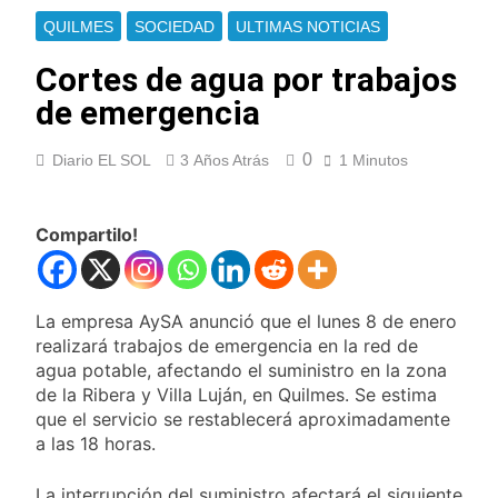
Ley de Propiedad
La Diócesis de
QUILMES
SOCIEDAD
ULTIMAS NOTICIAS
Privada
Quilmes celebra la
fiesta de San
Cortes de agua por trabajos
16 Horas Atrás
Cayetano
La Línea 148 pasó a
de emergencia
ser operada por La
Central de Vicente
16 Horas Atrás
López
0
Diario EL SOL
3 Años Atrás
1 Minutos
La Municipalidad de
Quilmes limpió
sumideros y
16 Horas Atrás
desagües en medio
Compartilo!
Transporte: un
de las lluvias
asistente virtual para
consultar
18 Horas Atrás
infracciones en
Una gran
La empresa AySA anunció que el lunes 8 de enero
segundos
convocatoria en la
realizará trabajos de emergencia en la red de
obra teatral «Los
18 Horas Atrás
agua potable, afectando el suministro en la zona
Abuelos No Mienten»
Marcha al Congreso:
de la Ribera y Villa Luján, en Quilmes. Se estima
cortes, desvíos y
que el servicio se restablecerá aproximadamente
operativo de
22 Horas Atrás
a las 18 horas.
seguridad por la
Tormentas severas y
protesta contra la
fuertes ráfagas de
reforma de la Ley de
La interrupción del suministro afectará el siguiente