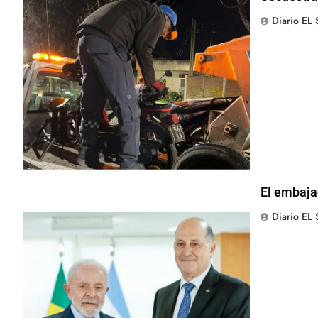
Diario EL
El embajad
Diario EL