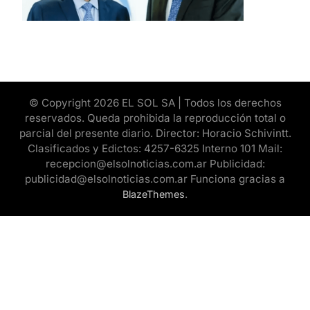
© Copyright 2026 EL SOL SA | Todos los derechos
reservados. Queda prohibida la reproducción total o
parcial del presente diario. Director: Horacio Schivintt.
Clasificados y Edictos: 4257-6325 Interno 101 Mail:
recepcion@elsolnoticias.com.ar Publicidad:
publicidad@elsolnoticias.com.ar Funciona gracias a
.
BlazeThemes