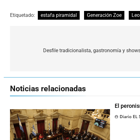
Etiquetado:
estafa piramidal
Generación Zoe
Leo
Navegación
de
Desfile tradicionalista, gastronomía y show
entradas
Noticias relacionadas
El peronis
Diario EL