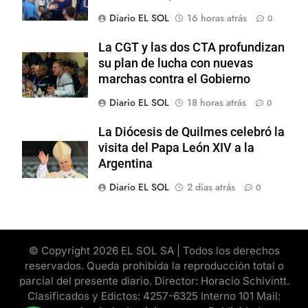
Diario EL SOL
16 horas atrás
0
La CGT y las dos CTA profundizan
su plan de lucha con nuevas
marchas contra el Gobierno
Diario EL SOL
18 horas atrás
0
La Diócesis de Quilmes celebró la
visita del Papa León XIV a la
Argentina
Diario EL SOL
2 días atrás
0
© Copyright 2026 EL SOL SA | Todos los derechos
reservados. Queda prohibida la reproducción total o
parcial del presente diario. Director: Horacio Schivintt.
Clasificados y Edictos: 4257-6325 Interno 101 Mail: