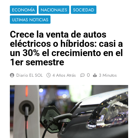
ECONOMÍA
NACIONALES
SOCIEDAD
ULTIMAS NOTICIAS
Crece la venta de autos
eléctricos o híbridos: casi a
un 30% el crecimiento en el
1er semestre
0
Diario EL SOL
4 Años Atrás
3 Minutos