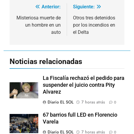
Anterior:
Siguiente:
Navegación
de
Misteriosa muerte de
Otros tres detenidos
un hombre en un
por los incendios en
entradas
auto
el Delta
Noticias relacionadas
La Fiscalía rechazó el pedido para
suspender el juicio contra Pity
Alvarez
Diario EL SOL
7 horas atrás
0
67 barrios full LED en Florencio
Varela
Diario EL SOL
7 horas atrás
0