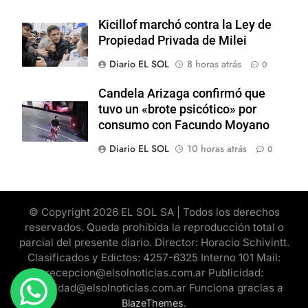
Kicillof marchó contra la Ley de
Propiedad Privada de Milei
Diario EL SOL
8 horas atrás
0
Candela Arizaga confirmó que
tuvo un «brote psicótico» por
consumo con Facundo Moyano
Diario EL SOL
10 horas atrás
0
© Copyright 2026 EL SOL SA | Todos los derechos
reservados. Queda prohibida la reproducción total o
parcial del presente diario. Director: Horacio Schivintt.
Clasificados y Edictos: 4257-6325 Interno 101 Mail:
recepcion@elsolnoticias.com.ar Publicidad:
publicidad@elsolnoticias.com.ar Funciona gracias a
.
BlazeThemes