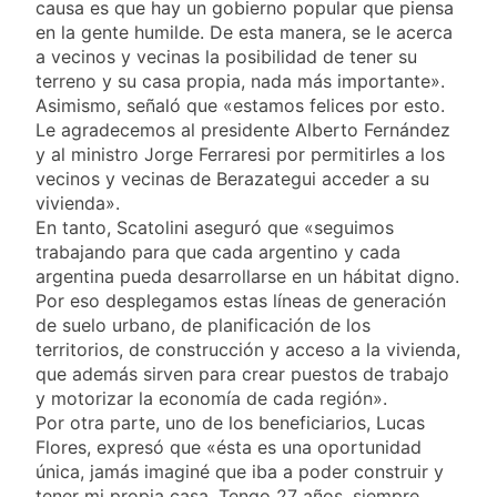
propiedad privada
causa es que hay un gobierno popular que piensa
22 Horas Atrás
con foco en los
en la gente humilde. De esta manera, se le acerca
Día del Cirujano
desalojos
a vecinos y vecinas la posibilidad de tener su
Torácico: una
especialidad clave
terreno y su casa propia, nada más importante».
22 Horas Atrás
para el cuidado de la
Asimismo, señaló que «estamos felices por esto.
Alerta naranja en
salud respiratoria en
Le agradecemos al presidente Alberto Fernández
Quilmes por
el Sanatorio Urquiza
tormentas severas y
y al ministro Jorge Ferraresi por permitirles a los
1 Día Atrás
fuertes ráfagas de
vecinos y vecinas de Berazategui acceder a su
Denunciaron
viento
vivienda».
penalmente al
abogado libertario
En tanto, Scatolini aseguró que «seguimos
1 Día Atrás
que propuso tirar
trabajando para que cada argentino y cada
napalm sobre el Gran
argentina pueda desarrollarse en un hábitat digno.
Buenos Aires
Por eso desplegamos estas líneas de generación
de suelo urbano, de planificación de los
territorios, de construcción y acceso a la vivienda,
que además sirven para crear puestos de trabajo
y motorizar la economía de cada región».
Por otra parte, uno de los beneficiarios, Lucas
Flores, expresó que «ésta es una oportunidad
única, jamás imaginé que iba a poder construir y
tener mi propia casa. Tengo 27 años, siempre