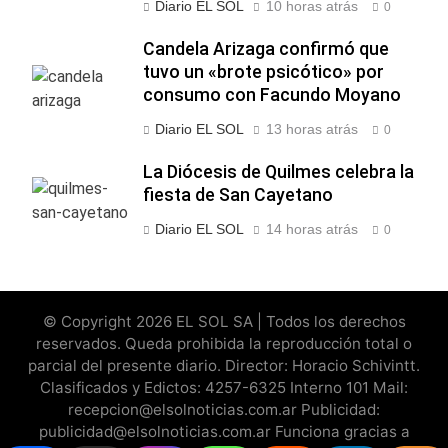
Diario EL SOL
10 horas atrás
0
Candela Arizaga confirmó que
tuvo un «brote psicótico» por
consumo con Facundo Moyano
Diario EL SOL
13 horas atrás
0
La Diócesis de Quilmes celebra la
fiesta de San Cayetano
Diario EL SOL
14 horas atrás
0
© Copyright 2026 EL SOL SA | Todos los derechos
reservados. Queda prohibida la reproducción total o
parcial del presente diario. Director: Horacio Schivintt.
Clasificados y Edictos: 4257-6325 Interno 101 Mail:
recepcion@elsolnoticias.com.ar Publicidad:
publicidad@elsolnoticias.com.ar Funciona gracias a