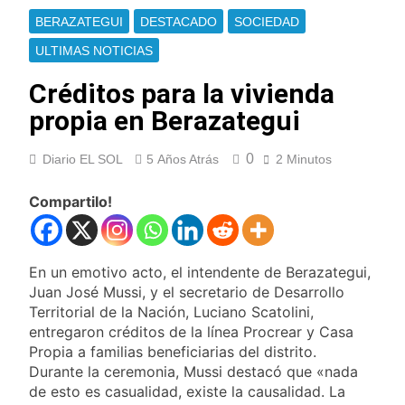
Cayetano
La Línea 148 pasó a
BERAZATEGUI
DESTACADO
SOCIEDAD
ser operada por La
Central de Vicente
ULTIMAS NOTICIAS
14 Horas Atrás
López
La Municipalidad de
Créditos para la vivienda
Quilmes limpió
sumideros y
propia en Berazategui
14 Horas Atrás
desagües en medio
Transporte: un
de las lluvias
asistente virtual para
0
Diario EL SOL
5 Años Atrás
2 Minutos
consultar
15 Horas Atrás
infracciones en
Una gran
Compartilo!
segundos
convocatoria en la
obra teatral «Los
16 Horas Atrás
Abuelos No Mienten»
Marcha al Congreso:
En un emotivo acto, el intendente de Berazategui,
cortes, desvíos y
operativo de
Juan José Mussi, y el secretario de Desarrollo
19 Horas Atrás
seguridad por la
Territorial de la Nación, Luciano Scatolini,
Tormentas severas y
protesta contra la
entregaron créditos de la línea Procrear y Casa
fuertes ráfagas de
reforma de la Ley de
viento: más de 10
Propia a familias beneficiarias del distrito.
21 Horas Atrás
Tierras
provincias bajo alerta
Durante la ceremonia, Mussi destacó que «nada
Senado debate el
meteorológica
de esto es casualidad, existe la causalidad. La
proyecto sobre