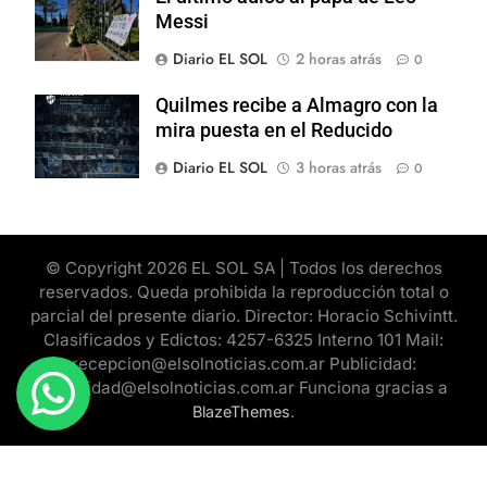
Messi
Diario EL SOL
2 horas atrás
0
Quilmes recibe a Almagro con la
mira puesta en el Reducido
Diario EL SOL
3 horas atrás
0
© Copyright 2026 EL SOL SA | Todos los derechos
reservados. Queda prohibida la reproducción total o
parcial del presente diario. Director: Horacio Schivintt.
Clasificados y Edictos: 4257-6325 Interno 101 Mail:
recepcion@elsolnoticias.com.ar Publicidad:
publicidad@elsolnoticias.com.ar Funciona gracias a
.
BlazeThemes