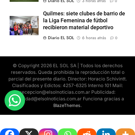
Diario EL SOL
3 horas atrás
0
Quilmes: siete clubes de barrio de
la Liga Femenina de fútbol
recibieron material deportivo
Diario EL SOL
6 horas atrás
0
© Copyright 2026 EL SOL SA | Todos los derechos
reservados. Queda prohibida la reproducción total o
parcial del presente diario. Director: Horacio Schivintt.
Clasificados y Edictos: 4257-6325 Interno 101 Mail:
recepcion@elsolnoticias.com.ar Publicidad:
publicidad@elsolnoticias.com.ar Funciona gracias a
.
BlazeThemes