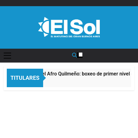
Saltar
al
contenido
Diario EL SOL
La noche del Afro Quilmeño: boxeo de primer nivel en l
TITULARES
11 Horas Atrás