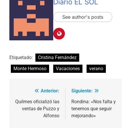
Diario EL SOL
See author's posts
Etiquetado:
Cristina Fernández
Monte Hermoso
Vacaciones
verano
Anterior:
Siguiente:
Navegación
de
Quilmes oficializó las
Rondina: «Nos falta y
ventas de Puzzo y
tenemos que seguir
entradas
Alfonso
mejorando»