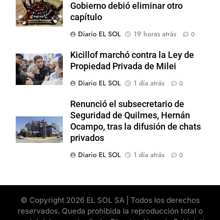
Gobierno debió eliminar otro
capítulo
Diario EL SOL
19 horas atrás
0
Kicillof marchó contra la Ley de
Propiedad Privada de Milei
Diario EL SOL
1 día atrás
0
Renunció el subsecretario de
Seguridad de Quilmes, Hernán
Ocampo, tras la difusión de chats
privados
Diario EL SOL
1 día atrás
0
© Copyright 2026 EL SOL SA | Todos los derechos
reservados. Queda prohibida la reproducción total o