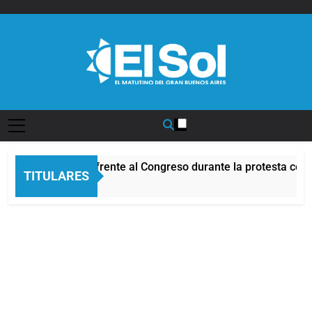
Saltar
al
contenido
Diario EL SOL
Incidentes frente al Congreso durante la protesta cont
TITULARES
3 Horas Atrás