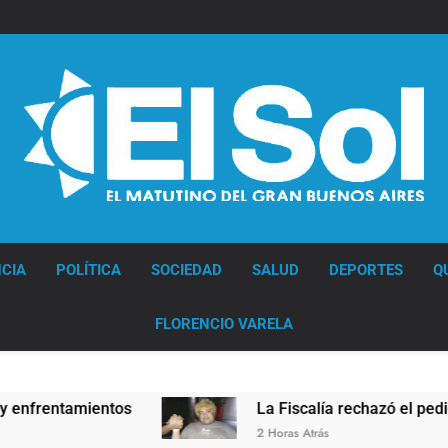
Diario EL SOL
CIA
POLÍTICA
SOCIEDAD
SALUD
DEPORTES
Q
FLORENCIO VARELA
La Fiscalía rechazó el pedido para suspender e
2 Horas Atrás