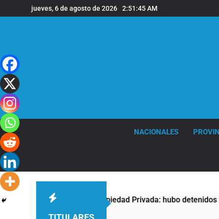
Saltar
jueves, 6 de agosto de 2026
2:51:46 AM
al
contenido
NACIONALES
PROVIN
la Ley de Propiedad Privada: hubo detenidos y enfrentamientos
TITULARES