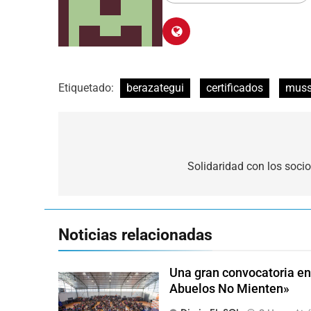
Etiquetado:
berazategui
certificados
muss
Navegación
de
Solidaridad con los socio
entradas
Noticias relacionadas
Una gran convocatoria en 
Abuelos No Mienten»