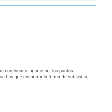
ío con mínimas cercanas a 1°C
usión de chats privados
acundo Moyano
girar el proyecto a comisión
d Privada
e continuar y jugarse por los puntos.
e hay que encontrar la forma de subsistir»,
as