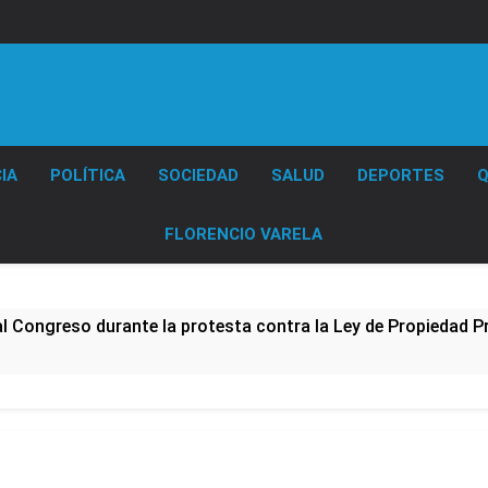
Diario EL SOL
IA
POLÍTICA
SOCIEDAD
SALUD
DEPORTES
Q
FLORENCIO VARELA
al Congreso durante la protesta contra la Ley de Propiedad P
ó el pedido para suspender el juicio contra Pity Alvarez
D en Florencio Varela