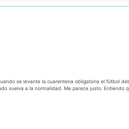
pide del AMBA: cuándo dejará de llover y llega una ola de fr
ntra la Ley de Propiedad Privada de Milei
cretario de Seguridad de Quilmes, Hernán Ocampo, tras la dif
confirmó que tuvo un «brote psicótico» por consumo con F
 consiguió la mayoría y rechazó el pedido del peronismo de 
n al Congreso contra el proyecto oficial de Ley de Propieda
uando se levante la cuarentena obligatoria el fútbol deb
 vuelva a la normalidad. Me parece justo. Entiendo qu
lmes celebra la fiesta de San Cayetano
 a ser operada por La Central de Vicente López
e Quilmes limpió sumideros y desagües en medio de las lluvi