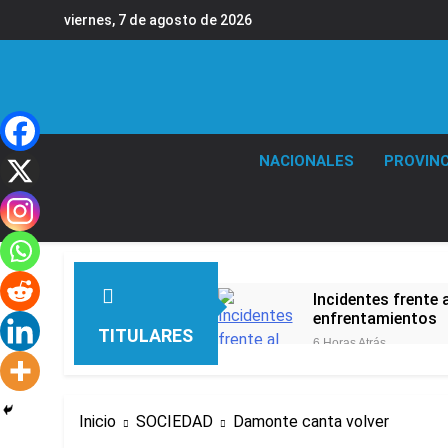
Saltar
viernes, 7 de agosto de 2026
al
contenido
NACIONALES
PROVINC
Incidentes frente 
enfrentamientos
TITULARES
6 Horas Atrás
La Fiscalía rechaz
6 Horas Atrás
67 barrios full LE
Inicio
SOCIEDAD
Damonte canta volver
7 Horas Atrás