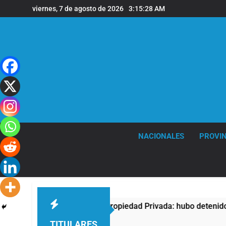
Saltar
viernes, 7 de agosto de 2026
3:15:29 AM
al
contenido
NACIONALES
PROVIN
ta contra la Ley de Propiedad Privada: hubo detenidos y enfre
TITULARES