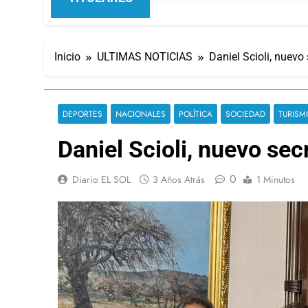
Inicio
ULTIMAS NOTICIAS
Daniel Scioli, nuevo
DEPORTES
NACIONALES
POLÍTICA
SOCIEDAD
TURISM
Daniel Scioli, nuevo se
0
Diario EL SOL
3 Años Atrás
1 Minutos