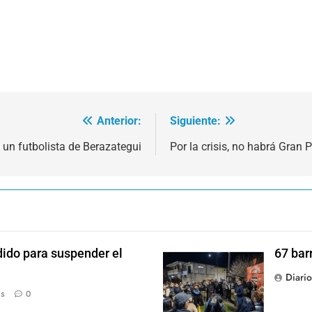
Anterior:
Siguiente:
 un futbolista de Berazategui
Por la crisis, no habrá Gran 
dido para suspender el
67 bar
Diari
ás
0