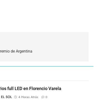
Premio de Argentina
rios full LED en Florencio Varela
o EL SOL
4 Horas Atrás
0