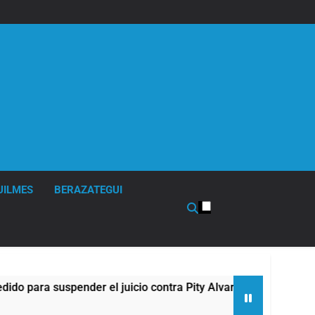
UILMES
BERAZATEGUI
suspender el juicio contra Pity Alvarez
67 barr
4 Horas A