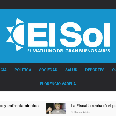
Diario EL SOL
CIA
POLÍTICA
SOCIEDAD
SALUD
DEPORTES
Q
FLORENCIO VARELA
ntamientos
La Fiscalía rechazó el pedido para 
3 Horas Atrás