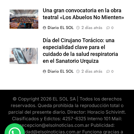
Una gran convocatoria en la obra
teatral «Los Abuelos No Mienten»
Diario EL SOL
2 días atrás
0
Día del Cirujano Torácico: una
especialidad clave para el
cuidado de la salud respiratoria
en el Sanatorio Urquiza
Diario EL SOL
2 días atrás
0
© Copyright 2026 EL SOL SA | Todos los derechos
reservados. Queda prohibida la reproducción total o
parcial del presente diario. Director: Horacio Schivintt.
Clasificados y Edictos: 4257-6325 Interno 101 Mail:
recepcion@elsolnoticias.com.ar Publicidad:
publicidad@elsolnoticias.com.ar Funciona gracias a