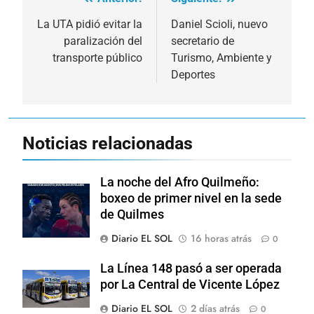
Navegación
de
La UTA pidió evitar la
Daniel Scioli, nuevo
paralización del
secretario de
entradas
transporte público
Turismo, Ambiente y
Deportes
Noticias relacionadas
La noche del Afro Quilmeño:
boxeo de primer nivel en la sede
de Quilmes
Diario EL SOL
16 horas atrás
0
La Línea 148 pasó a ser operada
por La Central de Vicente López
Diario EL SOL
2 días atrás
0