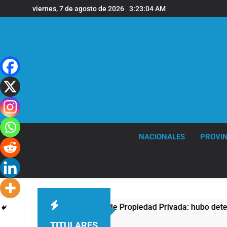
Saltar
viernes, 7 de agosto de 2026
3:23:04 AM
al
contenido
NACIONALES
PROVIN
a protesta contra la Ley de Propiedad Privada: hubo detenidos
TITULARES