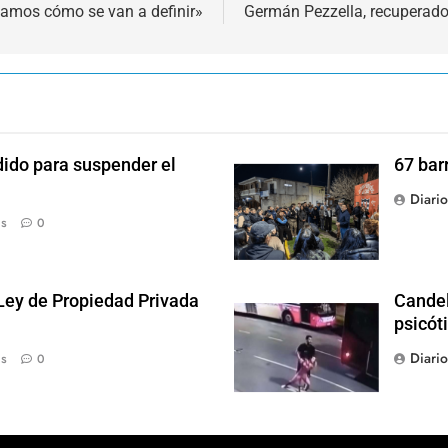
samos cómo se van a definir»
Germán Pezzella, recuperad
dido para suspender el
67 bar
Diari
ás
0
 Ley de Propiedad Privada
Candel
psicót
Diari
ás
0