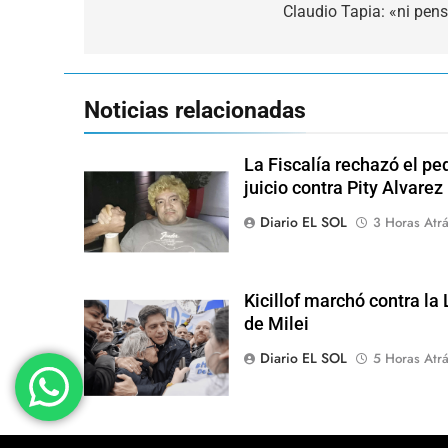
de
Claudio Tapia: «ni pen
entradas
Noticias relacionadas
La Fiscalía rechazó el pe
juicio contra Pity Alvarez
Diario EL SOL
3 Horas Atr
Kicillof marchó contra la
de Milei
Diario EL SOL
5 Horas Atr