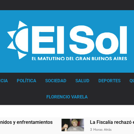
Diario EL SOL
CIA
POLÍTICA
SOCIEDAD
SALUD
DEPORTES
Q
FLORENCIO VARELA
 y enfrentamientos
La Fiscalía rechazó el pedi
3 Horas Atrás