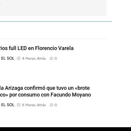
o
rios full LED en Florencio Varela
o EL SOL
4 Horas Atrás
0
a Arizaga confirmó que tuvo un «brote
ico» por consumo con Facundo Moyano
o EL SOL
6 Horas Atrás
0