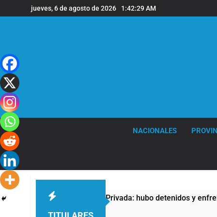
Saltar
jueves, 6 de agosto de 2026
1:42:29 AM
al
contenido
NACIONALES
PROVIN
tra la Ley de Propiedad Privada: hubo detenidos y enfrentamie
TITULARES