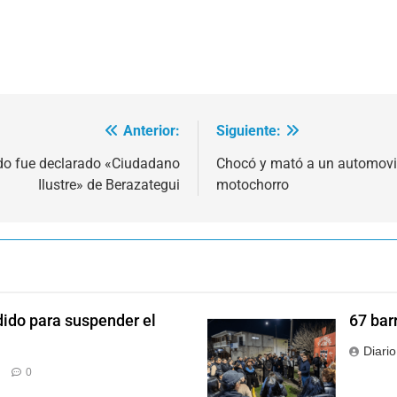
Anterior:
Siguiente:
ido fue declarado «Ciudadano
Chocó y mató a un automovi
Ilustre» de Berazategui
motochorro
dido para suspender el
67 bar
Diari
0