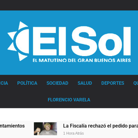
Diario EL SOL
CIA
POLÍTICA
SOCIEDAD
SALUD
DEPORTES
Q
FLORENCIO VARELA
ntos
La Fiscalía rechazó el pedido para suspen
1 Hora Atrás