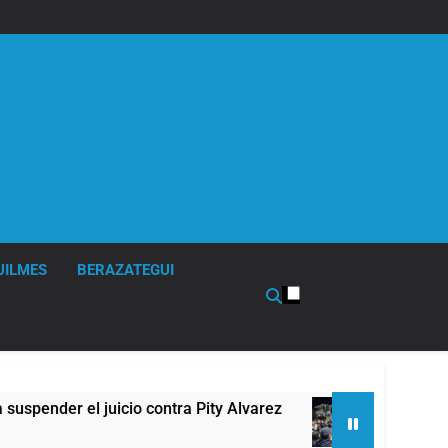
UILMES
BERAZATEGUI
der el juicio contra Pity Alvarez
67 barrios fu
2 Horas Atrás