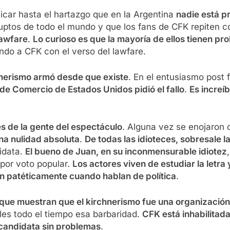
licar hasta el hartazgo que en la Argentina
nadie está p
ruptos de todo el mundo y que los fans de CFK repiten
lawfare
.
Lo curioso es que la mayoría de ellos tienen p
do a CFK con el verso del lawfare.
chnerismo armó desde que existe
. En el entusiasmo post 
de Comercio de Estados Unidos pidió el fallo
.
Es increí
s de la gente del espectáculo
. Alguna vez se enojaron
na nulidad absoluta
.
De todas las idioteces, sobresale l
idata.
El bueno de Juan, en su inconmensurable idiotez
 por voto popular.
Los actores viven de estudiar la letra 
an patéticamente cuando hablan de política
.
 que muestran que el kirchnerismo fue una organización 
rles todo el tiempo esa barbaridad.
CFK está inhabilitad
 candidata sin problemas
.