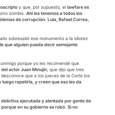
roscripto
y que, por supuesto, el
lawfare es
 como zombis.
Ahí los tenemos a todos los
roblemas de corrupción
.
Lula, Rafael Correa,
fallo sobresalió ese monumento a la idiotez
ble que alguien pueda decir semejante
 conmigo porque yo les recomendé que
a del actor Juan Minujín
, que dijo que tres
, desconoce que a los jueces de la Corte los
y luego repetirla, y creen que eso les da
delictiva ejecutada y alentada por gente de
a porque en su gobierno se robó
.
Si no