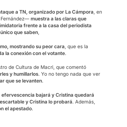
 ataque a TN, organizado por La Cámpora
, en
to Fernández—
muestra a las claras que
imidatoria frente a la casa del periodista
o único que saben
,
smo, mostrando su peor cara
, que es la
a la conexión con el votante
.
stro de Cultura de Macri, que comentó
les y humillarlos
. Yo no tengo nada que ver
jar que se levanten
.
a efervescencia bajará y Cristina quedará
 descartable y Cristina lo probará
. Además,
on el apestado
.