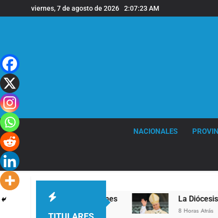
Saltar
viernes, 7 de agosto de 2026
2:07:24 AM
al
contenido
NACIONALES
PROVIN
la sede de Quilmes
La Diócesis de Quilmes cel
8 Horas Atrás
TITULARES