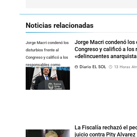
entradas
Noticias relacionadas
Jorge Macri condenó los d
Jorge Macri condenó los
Congreso y calificó a lo
disturbios frente al
«delincuentes anarquista
Congreso y calificó a los
responsables como
Diario EL SOL
13 Horas Atr
"delincuentes
anarquistas"
La Fiscalía rechazó el pe
juicio contra Pity Alvarez