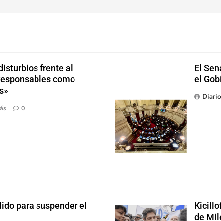
isturbios frente al
El Sen
s responsables como
el Gob
s»
Diari
ás
0
dido para suspender el
Kicill
de Mil