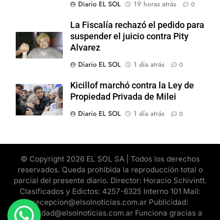
Diario EL SOL
19 horas atrás
0
La Fiscalía rechazó el pedido para
suspender el juicio contra Pity
Alvarez
Diario EL SOL
1 día atrás
0
Kicillof marchó contra la Ley de
Propiedad Privada de Milei
Diario EL SOL
1 día atrás
0
© Copyright 2026 EL SOL SA | Todos los derechos
reservados. Queda prohibida la reproducción total o
parcial del presente diario. Director: Horacio Schivintt.
Clasificados y Edictos: 4257-6325 Interno 101 Mail:
recepcion@elsolnoticias.com.ar Publicidad:
publicidad@elsolnoticias.com.ar Funciona gracias a