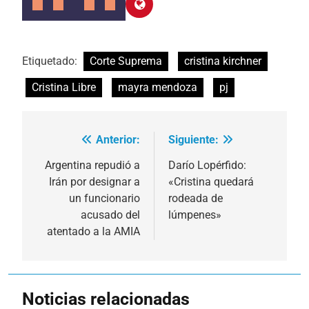
Etiquetado:
Corte Suprema
cristina kirchner
Cristina Libre
mayra mendoza
pj
Anterior:
Siguiente:
Navegación
de
Argentina repudió a
Darío Lopérfido:
Irán por designar a
«Cristina quedará
entradas
un funcionario
rodeada de
acusado del
lúmpenes»
atentado a la AMIA
Noticias relacionadas