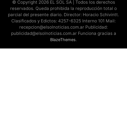
© Copyright 2026 EL SOL SA | Todos los derechos
reservados. Queda prohibida la reproducción total o
parcial del presente diario. Director: Horacio Schivintt.
Clasificados y Edictos: 4257-6325 Interno 101 Mail:
recepcion@elsolnoticias.com.ar Publicidad:
publicidad@elsolnoticias.com.ar Funciona gracias a
.
BlazeThemes