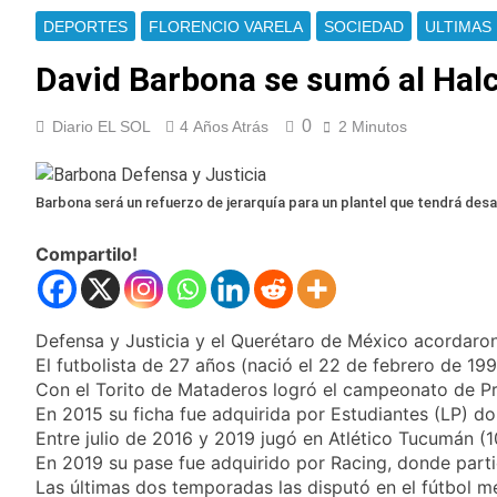
Milei
Renunció el
DEPORTES
FLORENCIO VARELA
SOCIEDAD
ULTIMAS 
subsecretario de
Seguridad de
David Barbona se sumó al Hal
17 Horas Atrás
Quilmes, Hernán
Candela Arizaga
Ocampo, tras la
confirmó que tuvo un
difusión de chats
0
Diario EL SOL
4 Años Atrás
2 Minutos
«brote psicótico» por
18 Horas Atrás
privados
consumo con
La Libertad Avanza
Facundo Moyano
consiguió la mayoría
Barbona será un refuerzo de jerarquía para un plantel que tendrá des
y rechazó el pedido
18 Horas Atrás
del peronismo de
Masiva movilización
girar el proyecto a
Compartilo!
al Congreso contra el
comisión
proyecto oficial de
18 Horas Atrás
Ley de Propiedad
La Diócesis de
Privada
Quilmes celebra la
Defensa y Justicia y el Querétaro de México acordaron
fiesta de San
El futbolista de 27 años (nació el 22 de febrero de 19
19 Horas Atrás
Cayetano
La Línea 148 pasó a
Con el Torito de Mataderos logró el campeonato de Pr
ser operada por La
En 2015 su ficha fue adquirida por Estudiantes (LP) do
Central de Vicente
Entre julio de 2016 y 2019 jugó en Atlético Tucumán (1
19 Horas Atrás
López
La Municipalidad de
En 2019 su pase fue adquirido por Racing, donde part
Quilmes limpió
Las últimas dos temporadas las disputó en el fútbol m