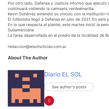
sumideros y
Por otro lado, Defensa y Justicia informó que ejecut
19 Horas Atrás
desagües en medio
Transporte: un
continuará vistiendo la camiseta verdeamarilla.
de las lluvias
asistente virtual para
Kevin Gutiérrez extendió su vínculo con la institución 
consultar
El futbolista llegó a Defensa en julio de 2021. En este
21 Horas Atrás
infracciones en
Una gran
En lo que respecta al plantel, este martes inició la se
segundos
convocatoria en la
Sudamericana.
obra teatral «Los
La tarea desarrollada en el predio de la localidad de 
21 Horas Atrás
Abuelos No Mienten»
Marcha al Congreso:
cortes, desvíos y
redaccion@elsolnoticias.com.ar
operativo de
1 Día Atrás
seguridad por la
About The Author
protesta contra la
reforma de la Ley de
Tierras
Diario EL SOL
See author's posts