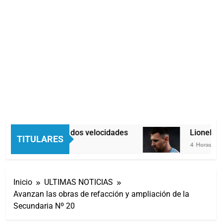
Economía en dos velocidades
Lionel Mess
TITULARES
3 Horas Atrás
4 Horas Atrás
Inicio
ULTIMAS NOTICIAS
Avanzan las obras de refacción y ampliación de la
Secundaria Nº 20