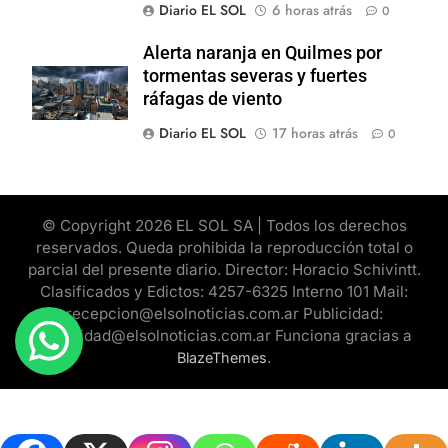
Diario EL SOL
6 horas atrás
0
Alerta naranja en Quilmes por
tormentas severas y fuertes
ráfagas de viento
Diario EL SOL
17 horas atrás
0
© Copyright 2026 EL SOL SA | Todos los derechos
reservados. Queda prohibida la reproducción total o
parcial del presente diario. Director: Horacio Schivintt.
Clasificados y Edictos: 4257-6325 Interno 101 Mail:
recepcion@elsolnoticias.com.ar Publicidad:
publicidad@elsolnoticias.com.ar Funciona gracias a
.
BlazeThemes