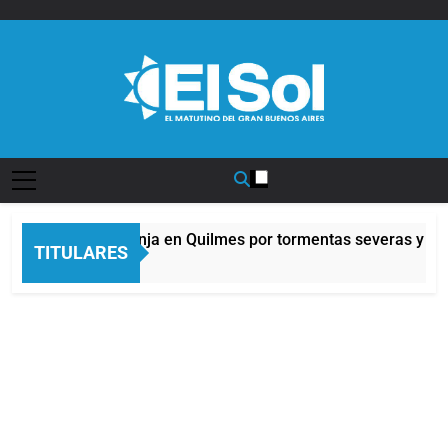
Saltar
al
contenido
Diario EL SOL
Alerta naranja en Quilmes por tormentas severas y fuer
TITULARES
9 Horas Atrás