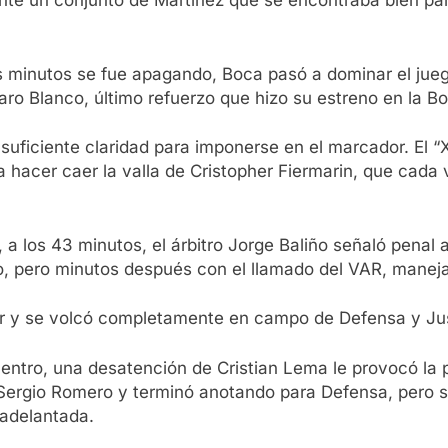
ante un conjunto de Martínez que se encontraba bien par
os minutos se fue apagando, Boca pasó a dominar el jueg
aro Blanco, último refuerzo que hizo su estreno en la 
 suficiente claridad para imponerse en el marcador. El
ra hacer caer la valla de Cristopher Fiermarin, que cada
a los 43 minutos, el árbitro Jorge Baliño señaló penal 
to, pero minutos después con el llamado del VAR, maneja
r y se volcó completamente en campo de Defensa y Just
ntro, una desatención de Cristian Lema le provocó la pé
ergio Romero y terminó anotando para Defensa, pero s
 adelantada.