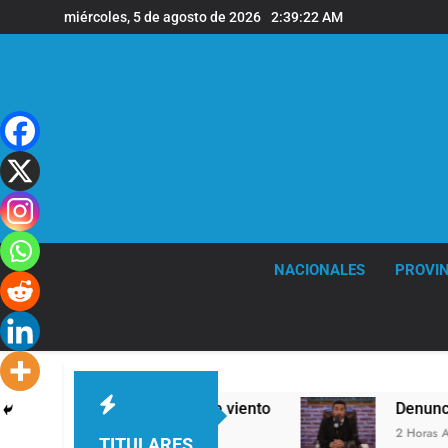
Saltar
miércoles, 5 de agosto de 2026
2:39:24 AM
al
contenido
NACIONALES
PROVIN
agas de viento
Denunciaron penalmente al abo
2 Horas Atrás
TITULARES