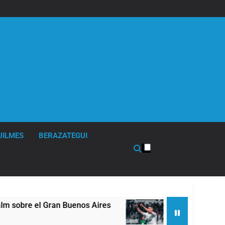
UILMES
BERAZATEGUI
s Aires
Quilmes derrotó 2-0 al líder Gimnasia 
2 Horas Atrás