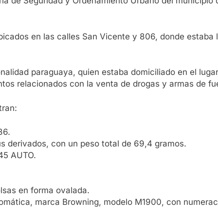
ría de Seguridad y Ordenamiento Urbano del municipio 
 ubicados en las calles San Vicente y 806, donde estaba
lidad paraguaya, quien estaba domiciliado en el lugar d
tos relacionados con la venta de drogas y armas de fu
tran:
36.
us derivados, con un peso total de 69,4 gramos.
 45 AUTO.
olsas en forma ovalada.
tomática, marca Browning, modelo M1900, con numeraci