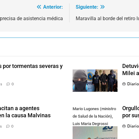
Anterior:
Siguiente:
recisa de asistencia médica
Maravilla al borde del retiro
s por tormentas severas y
Detuvi
Milei 
Diari
ás
0
citan a agentes
Orgull
Mario Lugones (ministro
en la causa Malvinas
por su
de Salud de la Nación),
Luis Maria Degrossi
Diari
s
0
(Presidente de Apres
Salud) y Cristian Mazza