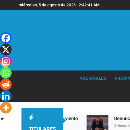
Saltar
miércoles, 5 de agosto de 2026
2:42:42 AM
al
contenido
NACIONALES
PROVIN
y fuertes ráfagas de viento
Denunciaron pena
2 Horas Atrás
TITULARES