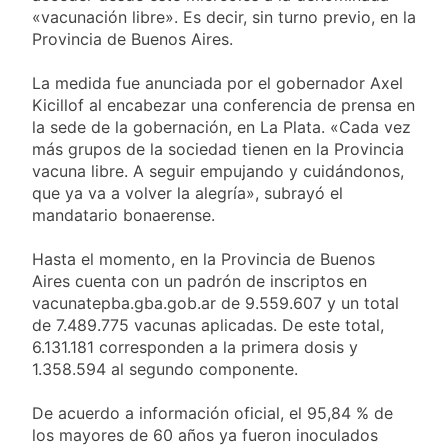
abogado libertario
23 Horas Atrás
«vacunación libre». Es decir, sin turno previo, en la
que propuso tirar
Quilmes derrotó 2-0
Provincia de Buenos Aires.
napalm sobre el Gran
al líder Gimnasia de
Buenos Aires
Jujuy y volvió a
23 Horas Atrás
La medida fue anunciada por el gobernador Axel
ilusionarse con el
Argentina y Brasil, en
Kicillof al encabezar una conferencia de prensa en
Reducido
el peor momento de
la sede de la gobernación, en La Plata. «Cada vez
su relación
24 Horas Atrás
más grupos de la sociedad tienen en la Provincia
Una nueva encuesta
vacuna libre. A seguir empujando y cuidándonos,
anticipa gran paridad
que ya va a volver la alegría», subrayó el
para 2027 y da un
1 Día Atrás
mandatario bonaerense.
ganador para el
balotaje
Hasta el momento, en la Provincia de Buenos
Aires cuenta con un padrón de inscriptos en
vacunatepba.gba.gob.ar de 9.559.607 y un total
de 7.489.775 vacunas aplicadas. De este total,
6.131.181 corresponden a la primera dosis y
1.358.594 al segundo componente.
De acuerdo a información oficial, el 95,84 % de
los mayores de 60 años ya fueron inoculados