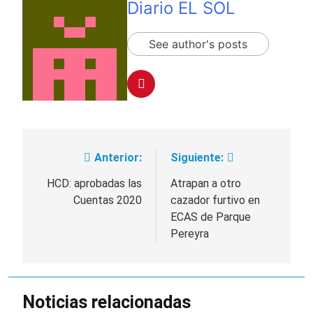
Diario EL SOL
See author's posts
Anterior:
Siguiente:
Navegación
de
HCD: aprobadas las
Atrapan a otro
Cuentas 2020
cazador furtivo en
entradas
ECAS de Parque
Pereyra
Noticias relacionadas