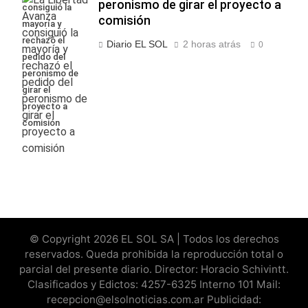
peronismo de girar el proyecto a
consiguió la
comisión
mayoría y
rechazó el
Diario EL SOL
2 horas atrás
0
pedido del
peronismo de
girar el
proyecto a
comisión
© Copyright 2026 EL SOL SA | Todos los derechos
reservados. Queda prohibida la reproducción total o
parcial del presente diario. Director: Horacio Schivintt.
Clasificados y Edictos: 4257-6325 Interno 101 Mail:
recepcion@elsolnoticias.com.ar Publicidad: