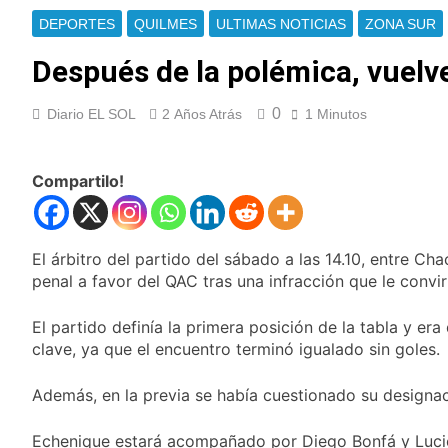
Berazategui y
Se notificaron 21
DEPORTES
QUILMES
ULTIMAS NOTICIAS
ZONA SUR
Quilmes
nuevos casos de la
fiebre chikungunya en
Después de la polémica, vuelve
14 Horas Atrás
el país
Las vacaciones de
invierno se
0
Diario EL SOL
2 Años Atrás
1 Minutos
disfrutaron en
15 Horas Atrás
familia
Berazategui será
sede del Festival de
Compartilo!
Cine de la India 2026
17 Horas Atrás
con entrada libre y
Vozinha fue
gratuita
presentado como
nuevo refuerzo de
El árbitro del partido del sábado a las 14.10, entre C
17 Horas Atrás
Colo Colo y promete
penal a favor del QAC tras una infracción que le convi
Los bonos y ADR
dar pelea por el arco
argentinos cerraron
en baja y el riesgo
El partido definía la primera posición de la tabla y e
18 Horas Atrás
país volvió a subir
clave, ya que el encuentro terminó igualado sin goles.
Argentina respondió
a Brasil tras la rebaja
diplomática y
Además, en la previa se había cuestionado su designac
19 Horas Atrás
atribuyó la medida a
Cómo estará el clima
diferencias
en Buenos Aires este
Echenique estará acompañado por Diego Bonfá y Luci
ideológicas