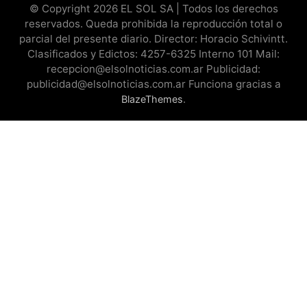
© Copyright 2026 EL SOL SA | Todos los derechos
reservados. Queda prohibida la reproducción total o
parcial del presente diario. Director: Horacio Schivintt.
Clasificados y Edictos: 4257-6325 Interno 101 Mail:
recepcion@elsolnoticias.com.ar Publicidad:
publicidad@elsolnoticias.com.ar Funciona gracias a
.
BlazeThemes