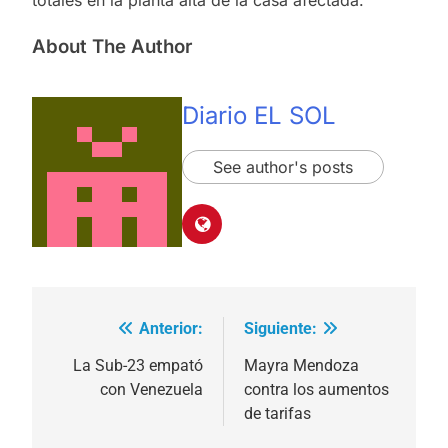
totales en la planta alta de la casa afectada.
About The Author
Diario EL SOL
See author's posts
Anterior:
Siguiente:
Navegación
de
La Sub-23 empató
Mayra Mendoza
con Venezuela
contra los aumentos
entradas
de tarifas