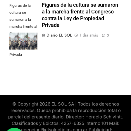
Figuras de la cultura se sumaron
Figuras de la
a la marcha frente al Congreso
cultura se
contra la Ley de Propiedad
sumaron a la
Privada
marcha frente al
Congreso contra
Diario EL SOL
1 día atrás
0
la Ley de
Propiedad
Privada
© Copyright 2026 EL SOL SA | Todos los derechos
reservados. Queda prohibida la reproducción total o
parcial del presente diario. Director: Horacio Schivintt.
Clasificados y Edictos: 4257-6325 Interno 101 Mail:
recepcion@elsolnoticias.com.ar Publicidad: