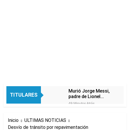
Murió Jorge Messi,
TITULARES
padre de Lionel
Messi, a los 68 años
49 Minutos Atrás
Thiago Medina fue
imputado formalmente por
Inicio
ULTIMAS NOTICIAS
abuso sexual
2 Horas Atrás
Desvío de tránsito por repavimentación
La CGT y las dos CTA