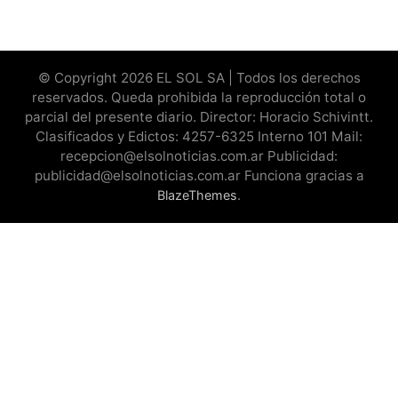
© Copyright 2026 EL SOL SA | Todos los derechos
reservados. Queda prohibida la reproducción total o
parcial del presente diario. Director: Horacio Schivintt.
Clasificados y Edictos: 4257-6325 Interno 101 Mail:
recepcion@elsolnoticias.com.ar Publicidad:
publicidad@elsolnoticias.com.ar Funciona gracias a
.
BlazeThemes