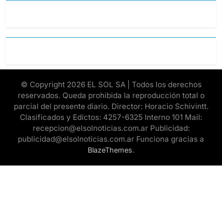
© Copyright 2026 EL SOL SA | Todos los derechos
reservados. Queda prohibida la reproducción total o
parcial del presente diario. Director: Horacio Schivintt.
Clasificados y Edictos: 4257-6325 Interno 101 Mail:
recepcion@elsolnoticias.com.ar Publicidad:
publicidad@elsolnoticias.com.ar Funciona gracias a
.
BlazeThemes