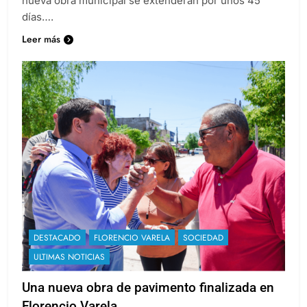
nueva obra municipal se extenderán por unos 45
días….
Leer más
DESTACADO
FLORENCIO VARELA
SOCIEDAD
ULTIMAS NOTICIAS
Una nueva obra de pavimento finalizada en
Florencio Varela